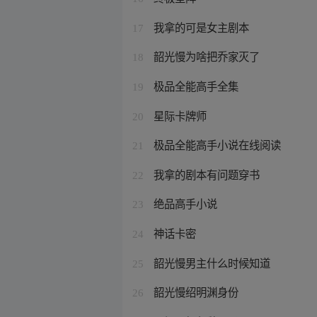
我拿的可是女主剧本
17
韶光慢为啥把乔家灭了
18
极品全能高手全集
19
星际卡牌师
20
极品全能高手小说在线阅读
21
我拿的剧本有问题穿书
22
绝品高手小说
23
神话卡密
24
韶光慢男主什么时候知道
25
韶光慢绍明渊身份
26