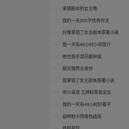
拿错剧本的女主角
6
我的一天300字优秀作文
7
好像拿错了女主剧本原著小说
8
我一天有48小时小说简介
9
绝世高手混花都林道
10
韶光慢男主身份
11
我拿错了女主剧本原著小说
12
帝少枭宠 王牌校草是女生
13
我的一天有48小时好看不
14
超神制卡师角色结局
15
终极星阵
16