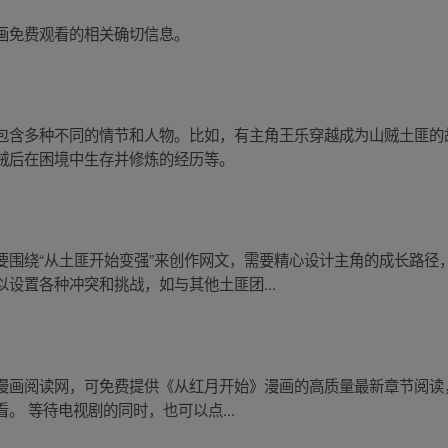
画免费观看的相关确切信息。
包含多种不同的情节和人物。比如，有主角王乐穿越成为山贼土匪的
贼后在困境中生存并修炼的经历等。
要围绕“从土匪开始变强”来创作网文，需要精心设计主角的成长路径
设置各种冲突和挑战，如与其他土匪团...
漫画阅读网，可免费提供《从红月开始》漫画的高质量最新章节阅读
。 等待电视剧的同时，也可以点...