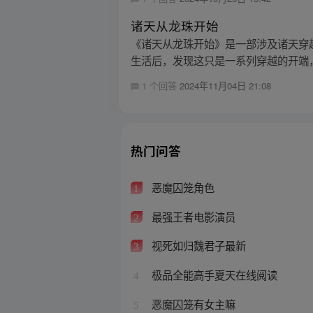
诸天从龙珠开始
《诸天从龙珠开始》是一部涉及诸天穿
生活后，发现这只是一系列穿越的开端，
1 个回答
2024年11月04日 21:08
热门问答
恶魔囚笼角色
1
最强王者电影演员
2
视死如归魏君子最新
3
极品全能高手夏天在线阅读
4
恶魔囚笼有女主嘛
5