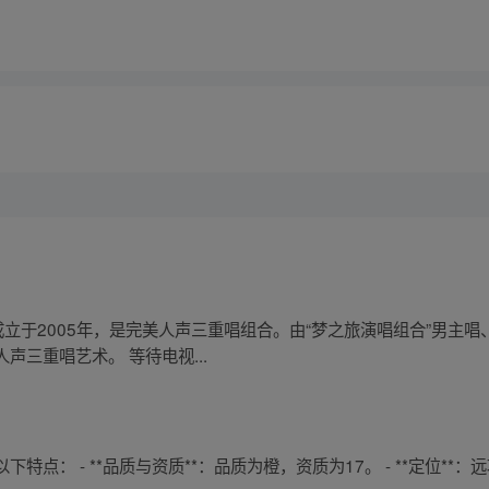
成立于2005年，是完美人声三重唱组合。由“梦之旅演唱组合”男主
三重唱艺术。 等待电视...
： - **品质与资质**：品质为橙，资质为17。 - **定位**：远攻型