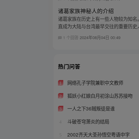
诸葛家族神秘人的介绍
诸葛家族在历史上有一些人物较为知名
直成为大陆与台湾最早交往的重要历史人
1 个回答
2024年08月04日 00:49
热门问答
网络孔子学院兼职中文教师
1
狐妖小红娘白月初涂山苏苏接吻
2
一人之下36贼叛徒是谁
3
斗破苍穹萧炎的结局
4
2002齐天大圣孙悟空粤语中字
5