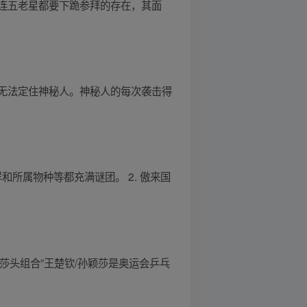
连五老星都要下跪参拜的存在，其面
无法定住神秘人。神秘人的每次袭击得
和所属物种等都充满谜团。 2. 傲来国
“莎头组合”王楚钦/孙颖莎是奥运会乒乓