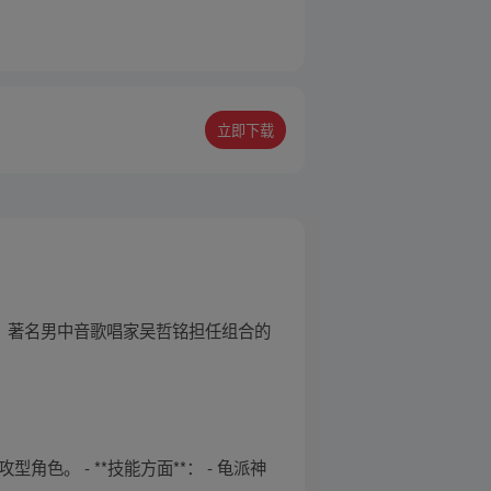
立即下载
唱、著名男中音歌唱家吴哲铭担任组合的
角色。 - **技能方面**： - 龟派神