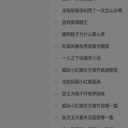
龙珠软膏孕妇用了一次怎么办啊
17
游戏盘海贼王
18
娜然鞋子为什么那么贵
19
狂飙风暴免费观看完整版
20
一人之下动漫多少话
21
狐妖小红娘东方淮竹高清壁纸
22
全脸妖狐小红娘面具
23
苦王为啥不开修罗刚体
24
狐妖小红娘东方淮竹是哪一篇
25
张灵玉与夏禾见面是哪一集
26