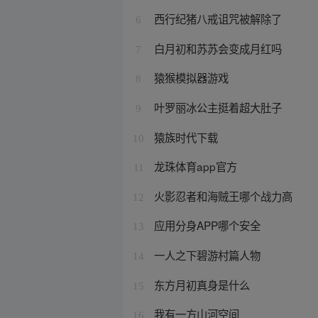
西行纪猪八戒诅咒被解除了
6
白月初和苏苏会变成月红吗
7
猿猴模拟器游戏
8
叶罗丽冰公主挺着超大肚子
9
猿族时代下载
10
龙珠体育app官方
11
火影忍者和海贼王哪个战力高
12
应用分身APP哪个安全
13
一人之下碧游村篇人物
14
东方月初真身是什么
15
我有一方山河空间
16