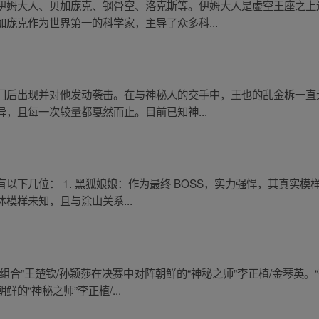
伊姆大人、贝加庞克、钢骨空、洛克斯等。伊姆大人是虚空王座之上
庞克作为世界第一的科学家，主导了众多科...
门后出现并对他发动袭击。在与神秘人的交手中，王也的乱金柝一直
，且每一次较量都戛然而止。目前已知神...
下几位： 1. 黑狐娘娘：作为最终 BOSS，实力强悍，其真实模样
模样未知，且与涂山关系...
合”王楚钦/孙颖莎在决赛中对阵朝鲜的“神秘之师”李正植/金琴英。
的“神秘之师”李正植/...