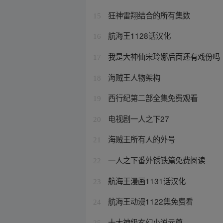
狂神雷翔结合的所有集数
15
航海王1128话汉化
16
我是大神仙宋玲娜后面还有戏份吗
17
海贼王人物架构
18
西行纪第二部全集免费观看
19
电视剧一人之下27
20
海贼王所有人的外号
21
一人之下番外锈铁篇免费阅读
22
航海王漫画1131话汉化
23
航海王动漫1122集免费看
24
十大神级玄幻小说元尊
25