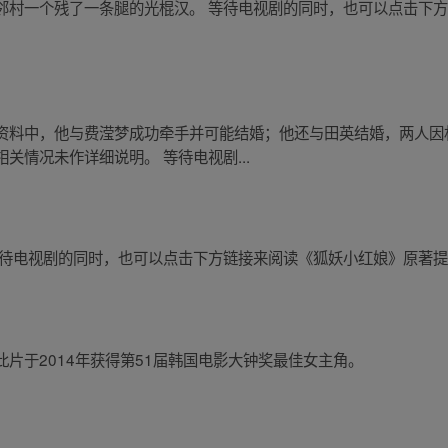
邻村一个残了一条腿的光棍汉。 等待电视剧的同时，也可以点击下
资料中，他与费滢梦成功牵手并可能结婚；他还与田英结婚，两人因
关情况未作详细说明。 等待电视剧...
等待电视剧的同时，也可以点击下方链接来阅读《狐妖小红娘》原著
片于2014年获得第51届韩国电影大钟奖最佳女主角。