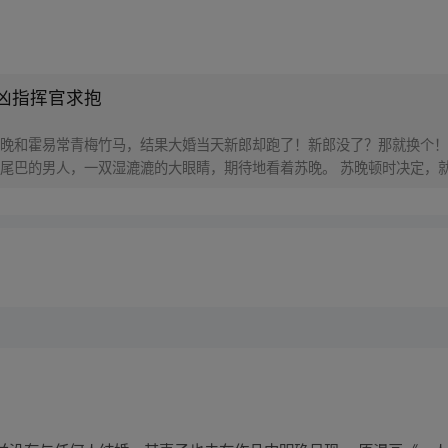
凶指挥官求抱
晚和霍易常青梅竹马，结果大婚当天新郎却跑了！新郎没了？那就换个！
尾巴的男人，一双湿漉漉的大眼睛，期待地看着苏晚。 苏晚顿时决定，就
国第一指挥官？ 苏晚：跑了，跑了