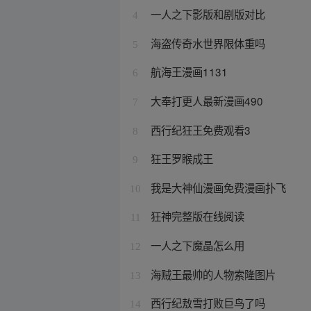
一人之下影版和剧版对比
4
海盗传奇水世界限体重吗
5
航海王漫画1131
6
大奉打更人最新漫画490
7
西行纪狂王免费观看3
8
狂王罗睺成王
9
我是大神仙漫画免费漫画扑飞
10
狂神完整版在线阅读
11
一人之下魔晶怎么用
12
海贼王最帅的人物索隆图片
13
西行纪敖雪打败巨鸟了吗
14