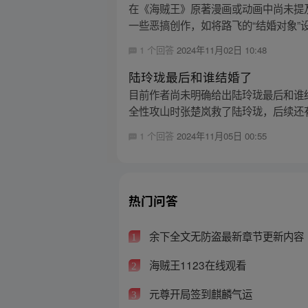
在《海贼王》原著漫画或动画中尚未提
一些恶搞创作，如将路飞的“结婚对象”设
1 个回答
2024年11月02日 10:48
陆玲珑最后和谁结婚了
目前作者尚未明确给出陆玲珑最后和谁
全性攻山时张楚岚救了陆玲珑，后续还有
1 个回答
2024年11月05日 00:55
热门问答
余下全文无防盗最新章节更新内容
1
海贼王1123在线观看
2
元尊开局签到麒麟气运
3