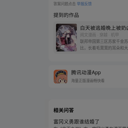
答案问题点击
举报反馈
提到的作品
白天被逃婚晚上被奶
阅文漫画 · 穿越 · 机甲
联邦帝国第三区苏家千金苏
比，长着毛茸茸的耳朵和大
气呵成！ 却发现他竟是帝
腾讯动漫App
海量正版漫画畅快看
相关问答
富冈义勇跟谁结婚了