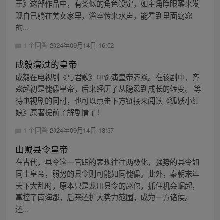
王》这部作品中，有类似的角色设定，如主角睁眼醒来发
现自己躺在美女家里，浴室传来水声，能看到里面窈窕
的...
1 个回答
2024年09月14日 16:02
成毅演过的皇帝
成毅在电视剧《与君歌》中饰演皇帝齐焱。在该剧中，齐
焱起初是傀儡皇帝，后来经历了从隐忍到成长的转变。 等
待电视剧的同时，也可以点击下方链接来阅读《狐妖小红
娘》原著提前了解剧情了！
1 个回答
2024年09月14日 13:37
山贼县令皇帝
在古代，县令这一官职的表现往往两极化，强势的县令如
同土皇帝，弱势的县令则可能如同傀儡。此外，秦朝末年
天下大乱时，原本只是龙川县令的赵佗，抓住机会崛起，
掌控了南海郡，后来还扩大势力范围，成为一方诸侯。
还...