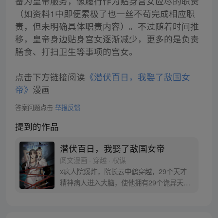
备为皇帝服务，像履行作为贴身宫女应尽的职责
（如资料1中即便累极了也一丝不苟完成相应职
责，但未明确具体职责内容）。不过随着时间推
移，皇帝身边贴身宫女逐渐减少，更多的是负责
膳食、打扫卫生等事项的宫女。
点击下方链接阅读
《潜伏百日，我娶了敌国女
帝》
漫画
答案问题点击
举报反馈
提到的作品
潜伏百日，我娶了敌国女帝
阅文漫画 · 穿越 · 权谋
x疯人院爆炸，院长云中鹤穿越，29个天才
精神病人进入大脑，使他拥有29个诡异天
赋！ 加入大内密探卧底敌国，三年又三年，
再不恢复身份，我都混成女帝老公，要跟女
帝生孩子了！