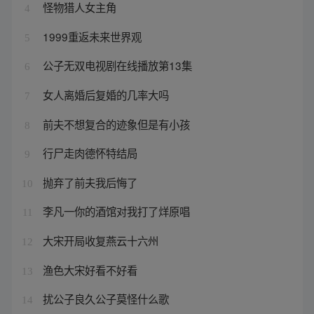
怪物猎人女主角
4
1999重返未来世界观
5
公子无双电视剧在线播放第13集
6
女人离婚后复婚的几率大吗
7
前夫不想复合的迹象但是有小孩
8
行尸走肉德怀特结局
9
抛弃了前夫我后悔了
10
李凡一你的酒馆对我打了烊原唱
11
大宋开局收复燕云十六州
12
渔色大宋好看不好看
13
扰公子良久公子莫怪什么歌
14