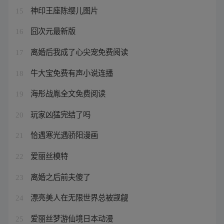
神印王座陈缨儿图片
15
囧次元最新版
16
离婚后我成了心尖宠免费阅读
17
牛大宝免费有声小说连播
18
海彤战胤全文免费阅读
19
玩家凶猛完结了吗
20
恰遇寒光遇骄阳漫画
21
爱丽丝模特
22
离婚之后前夫傻了
23
漂亮美人在无限世界总被觊觎
24
爱丽丝梦游仙境日本动漫
25