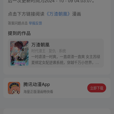
后一次更新时间为2024 - 10 - 09 04:03:07。
点击下方链接阅读
《万渣朝凰》
漫画
答案问题点击
举报反馈
提到的作品
万渣朝凰
时代漫王 · 复仇 · 系统
一时虐渣一时爽，一直虐渣一直爽 女主苏绿
夏绑定女配逆袭系统，穿越千万小世界，花
式吊打无数渣男贱女的现世报故事！【每周
三、周六更新】 【万渣朝凰】竹鼠3群：
665442588 苏绿夏：“能慰藉我的，只有渣
腾讯动漫App
男悔恨的泪水，和贱女求而不得的痛苦呻
立即下载
吟。”
海量正版漫画畅快看