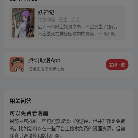
妖神记
踏雪动漫 · 重生 · 逆袭
因为一本时空妖灵之书，时空发生了扭转，
本应战死在神兽围攻中的聂离，一睁开眼已
经坐在了教室，他回到了十三岁。当一切重
新开始之时，他如何守护自己的挚爱之人。
【授权/每周三、六更新】
腾讯动漫App
立即下载
海量正版漫画畅快看
相关问答
可以免费看漫画
目前为您找到一些可能获取漫画的途径，但并非都是免费
的。比如您可以在一些平台上搜索免费的漫画资源，但需
注意其合法性和版权问题。