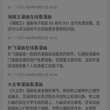
1 个回答
2024年08月27日 23:32
海贼王漫画在线看漫画
《海贼王》漫画电子版前 92 卷共 931 话可免费观看。您
还可以关注相关平台获取更多更新的内容。
1 个回答
2024年08月29日 19:15
扑飞漫画在线看漫画
扑飞漫画是一款提供漫画阅读服务的软件，它拥有海量热
门漫画资源供用户免费观看。但需要注意的是，该软件曾
因违规收集个人信息被工信部下架。
1 个回答
2024年08月31日 20:04
大主宰漫画看漫画
《大主宰》漫画有诸多精彩情节。例如牧尘被审判之镜传
送离去，灵溪辞别北苍灵院去寻找牧尘和清衍静，牧尘和
九幽在前往天罗大陆的路上，九幽讲述往事等。还有如血
弑被牧尘打败但埋下祸根，学院大赛即将开启，太苍院