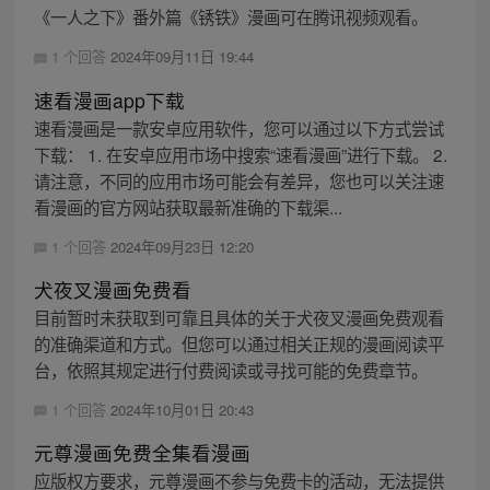
《一人之下》番外篇《锈铁》漫画可在腾讯视频观看。
1 个回答
2024年09月11日 19:44
速看漫画app下载
速看漫画是一款安卓应用软件，您可以通过以下方式尝试
下载： 1. 在安卓应用市场中搜索“速看漫画”进行下载。 2.
请注意，不同的应用市场可能会有差异，您也可以关注速
看漫画的官方网站获取最新准确的下载渠...
1 个回答
2024年09月23日 12:20
犬夜叉漫画免费看
目前暂时未获取到可靠且具体的关于犬夜叉漫画免费观看
的准确渠道和方式。但您可以通过相关正规的漫画阅读平
台，依照其规定进行付费阅读或寻找可能的免费章节。
1 个回答
2024年10月01日 20:43
元尊漫画免费全集看漫画
应版权方要求，元尊漫画不参与免费卡的活动，无法提供