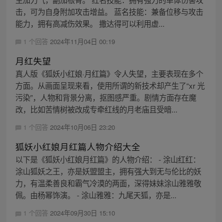
击，可为自身附加攻击增益。 蓝名技能：兼备位移与攻击
能力，拥有高减伤效果。 撒达得可以利用虚...
1 个回答
2024年11月04日 00:19
月红失望
真人版《狐妖小红娘·月红篇》令人失望，主要表现在多个
方面。从画面呈现来看，使用所谓的新技术却产生了“xr 光
污染”，人物和背景分离，抠图感严重。剧情方面存在魔
改，比如苦情树被改成专牵红线的月老庙且受暗...
1 个回答
2024年10月06日 23:20
狐妖小红娘月红篇人物介绍大全
以下是《狐妖小红娘月红篇》的人物介绍： - 涂山红红：
涂山狐妖之王，亦是妖盟盟主，拥有强大到无与伦比的妖
力，有温柔善良和霸气冷漠的两面，深得妹妹涂山雅雅敬
佩。由杨幂饰演。 - 涂山雅雅：九尾天狐，亦是...
1 个回答
2024年09月30日 15:10