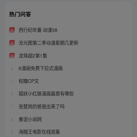
热门问答
西行纪年番 动漫38
1
沧元图第二季动漫星期几更新
2
龙珠超2第1集
3
6漫画免费下拉式漫画
4
权瞳CP文
5
狐妖小红娘漫画篇章有哪些
6
张楚岚的爸爸出来了吗
7
春泥小说网
8
海贼王电影在线观看
9