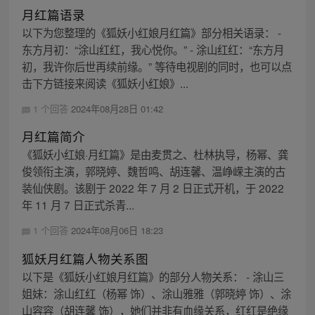
月红篇语录
以下为您整理的《狐妖小红娘月红篇》部分相关语录： -
东方月初：“涂山红红，我心悦你。” - 涂山红红：“东方月
初，我许你后世再续前缘。” 等待电视剧的同时，也可以点
击下方链接来阅读《狐妖小红娘》...
1 个回答
2024年08月28日 01:42
月红篇简介
《狐妖小红娘·月红篇》是由麦贯之、杜林执导，杨幂、龚
俊领衔主演，郭晓婷、魏哲鸣、胡连馨、温峥嵘主演的古
装仙侠剧。该剧于 2022 年 7 月 2 日正式开机，于 2022
年 11 月 7 日正式杀青...
1 个回答
2024年08月06日 18:23
狐妖月红篇人物关系图
以下是《狐妖小红娘月红篇》的部分人物关系： - 涂山三
姐妹：涂山红红（杨幂 饰）、涂山雅雅（郭晓婷 饰）、涂
山容容（胡连馨 饰），她们并非有血缘关系，红红是绝缘