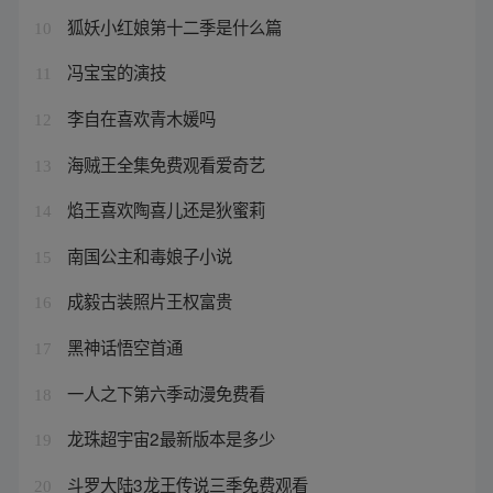
狐妖小红娘第十二季是什么篇
10
冯宝宝的演技
11
李自在喜欢青木媛吗
12
海贼王全集免费观看爱奇艺
13
焰王喜欢陶喜儿还是狄蜜莉
14
南国公主和毒娘子小说
15
成毅古装照片王权富贵
16
黑神话悟空首通
17
一人之下第六季动漫免费看
18
龙珠超宇宙2最新版本是多少
19
斗罗大陆3龙王传说三季免费观看
20