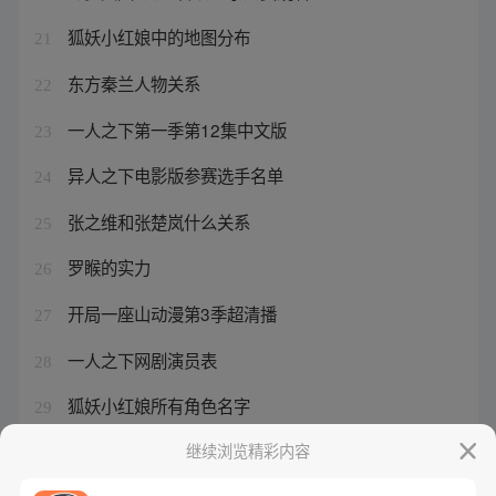
狐妖小红娘中的地图分布
21
东方秦兰人物关系
22
一人之下第一季第12集中文版
23
异人之下电影版参赛选手名单
24
张之维和张楚岚什么关系
25
罗睺的实力
26
开局一座山动漫第3季超清播
27
一人之下网剧演员表
28
狐妖小红娘所有角色名字
29
异人之下夏禾张灵玉是情侣吗
继续浏览精彩内容
30