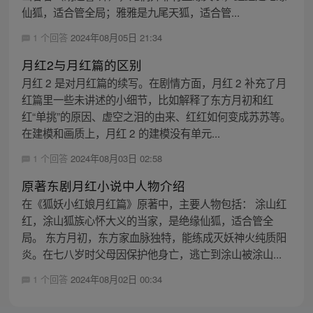
仙狐，适合管全局；雅雅是九尾天狐，适合管...
1 个回答
2024年08月05日 21:34
月红2与月红篇的区别
月红 2 是对月红篇的续写。在剧情方面，月红 2 补充了月
红篇里一些未讲述的小细节，比如解释了东方月初和红
红“单挑”的原因、虚空之泪的由来、红红如何变成苏苏等。
在建模和画质上，月红 2 的建模没有单元...
1 个回答
2024年08月03日 02:58
原著东剧月红小说中人物介绍
在《狐妖小红娘月红篇》原著中，主要人物包括： 涂山红
红，涂山狐族心怀大义的当家，是绝缘仙狐，适合管全
局。 东方月初，东方家血脉独特，能练成灭妖神火纯质阳
炎。在七八岁时父母因保护他身亡，逃亡到涂山被涂山...
1 个回答
2024年08月02日 00:34