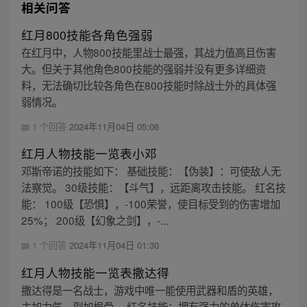
相关问答
红月800技能各角色强弱
在红月中，人物800技能里战士最强，其战力值高且伤害
大。但关于其他角色800技能的强弱并没有更多详细资
料，无法确切比较各角色在800技能时除战士外的具体强
弱情况。
1 个回答
2024年11月04日 05:06
红月人物技能一览表小邓
邓斯帝诺的技能如下： 基础技能：【伪装】：可使敌人无
法察觉。 30级技能：【斗气】，远距离攻击技能。 红名技
能： 100级【恐惧】，-100荣誉，使目标受到的伤害增加
25%； 200级【幻象之剑】，-...
1 个回答
2024年11月04日 01:30
红月人物技能一览表撒达得
撒达得是一名战士，游戏中唯一能使用武器和盾的英雄，
主加力气，副加根骨。 红名技能：拥有强力的单体伤害攻