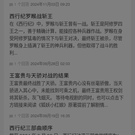
1 个回答
2024年11月03日 09:23
西行纪罗睺战斩王
在《西行纪》中，罗睺与斩王曾有一战。斩王是阿修罗四
王之一，善于精确计算，能操控各种兵器作战。罗睺在身
受阿修罗猛毒的情况下与斩王对决，最终斩王被杀，尽管
罗睺身上插满了斩王的神兵利器，但他取得了战斗的胜
利...
1 个回答
2024年09月28日 02:03
王富贵与天骄对战的结果
王富贵最终战胜了天骄。王富贵内心没有丝毫骄傲，当天
骄进入其心中，未能找到可乘之机，最终王富贵用王权剑
将其斩杀，灰飞烟灭。 等待电视剧的同时，也可以点击下
方链接来阅读《狐妖小红娘》原著提前了解剧情...
1 个回答
2024年09月19日 16:35
西行纪三部曲顺序