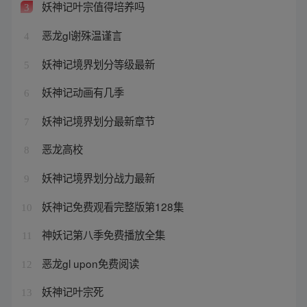
妖神记叶宗值得培养吗
3
恶龙gl谢殊温谨言
4
妖神记境界划分等级最新
5
妖神记动画有几季
6
妖神记境界划分最新章节
7
恶龙高校
8
妖神记境界划分战力最新
9
妖神记免费观看完整版第128集
10
神妖记第八季免费播放全集
11
恶龙gl upon免费阅读
12
妖神记叶宗死
13