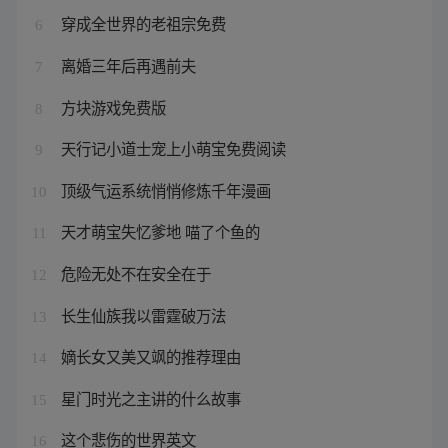
穿成全世界的老祖宗免费
6
离婚三年后再遇前夫
7
方块游戏免费版
8
天行记小道士宠上小萌宝免费阅读
9
顶级气运系统悄悄修炼千年漫画
10
天才萌宝失忆爹地 喵了个鱼的
11
危险无处不在安全在于
12
长生仙族我以雷霆破万法
13
嫡长女又美又飒的推荐理由
14
星门时光之主讲的什么故事
15
这个悲伤的世界英文
16