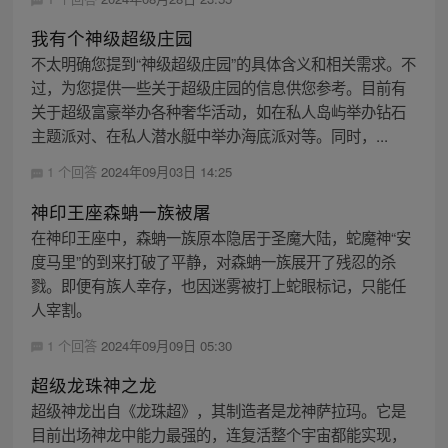
我有个神级超级庄园
不太明确您提到“神级超级庄园”的具体含义和相关需求。不
过，为您提供一些关于超级庄园的信息供您参考。目前有
关于超级富豪举办各种奢华活动，如在私人岛屿举办钻石
主题派对、在私人潜水艇中举办海底派对等。同时，...
1 个回答
2024年09月03日 14:25
神印王座森蚺一族被屠
在神印王座中，森蚺一族原本隐居于圣魔大陆，蛇魔神“安
度马里”的到来打破了平静，对森蚺一族展开了残忍的杀
戮。即便有族人幸存，也因迷雾被打上蛇眼标记，只能任
人宰割。
1 个回答
2024年09月09日 05:30
超级龙珠神之龙
超级神龙出自《龙珠超》，其制造者是龙神萨拉玛。它是
目前出场神龙中能力最强的，连复活整个宇宙都能实现，