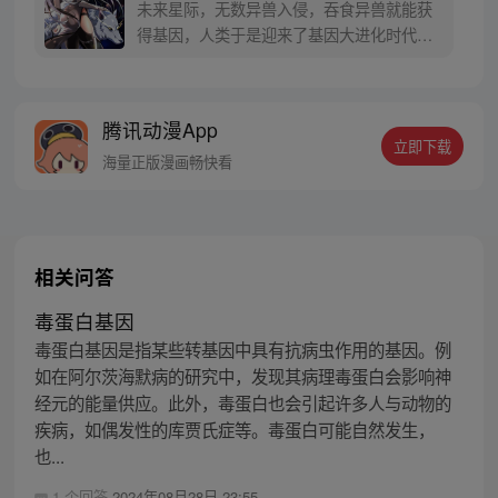
未来星际，无数异兽入侵，吞食异兽就能获
得基因，人类于是迎来了基因大进化时代。
刚进庇护所的新人韩森，表面上是遭人鄙视
的“屁股狂魔”，另一面却是人人敬仰的“B
神”！韩森：不好意思，只有我能获得超级神
腾讯动漫App
基因！
立即下载
海量正版漫画畅快看
相关问答
毒蛋白基因
毒蛋白基因是指某些转基因中具有抗病虫作用的基因。例
如在阿尔茨海默病的研究中，发现其病理毒蛋白会影响神
经元的能量供应。此外，毒蛋白也会引起许多人与动物的
疾病，如偶发性的库贾氏症等。毒蛋白可能自然发生，
也...
1 个回答
2024年08月28日 23:55