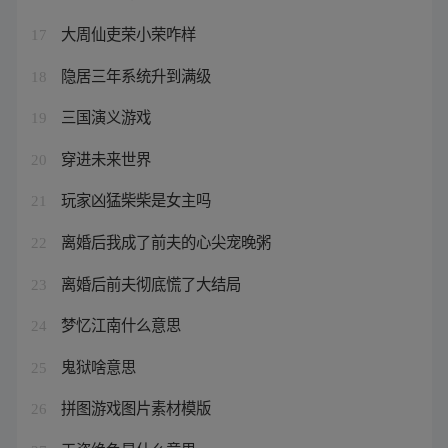
大周仙吏荣小荣咋样
17
隐居三年系统升到满级
18
三国演义游戏
19
穿进未来世界
20
玩家凶猛柴柴是女主吗
21
离婚后我成了前夫的心尖宠晚粥
22
离婚后前夫彻底慌了大结局
23
梦忆江南什么意思
24
鬼狱啥意思
25
拼图游戏图片素材模版
26