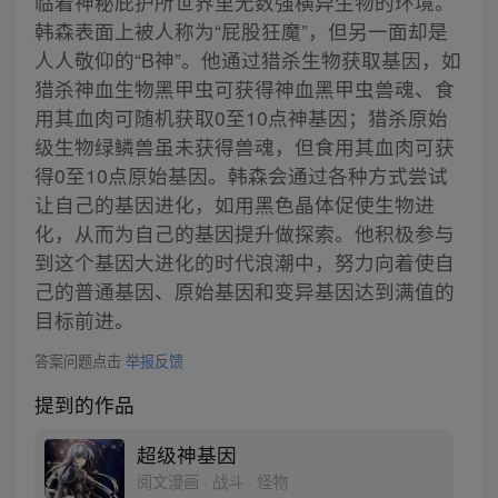
临着神秘庇护所世界里无数强横异生物的环境。
韩森表面上被人称为“屁股狂魔”，但另一面却是
人人敬仰的“B神”。他通过猎杀生物获取基因，如
猎杀神血生物黑甲虫可获得神血黑甲虫兽魂、食
用其血肉可随机获取0至10点神基因；猎杀原始
级生物绿鳞兽虽未获得兽魂，但食用其血肉可获
得0至10点原始基因。韩森会通过各种方式尝试
让自己的基因进化，如用黑色晶体促使生物进
化，从而为自己的基因提升做探索。他积极参与
到这个基因大进化的时代浪潮中，努力向着使自
己的普通基因、原始基因和变异基因达到满值的
目标前进。
答案问题点击
举报反馈
提到的作品
超级神基因
阅文漫画 · 战斗 · 怪物