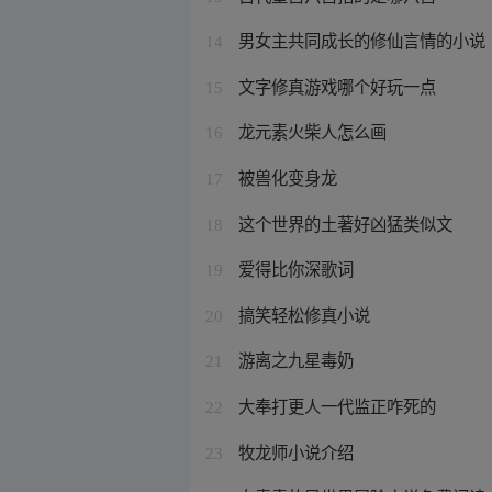
男女主共同成长的修仙言情的小说
14
文字修真游戏哪个好玩一点
15
龙元素火柴人怎么画
16
被兽化变身龙
17
这个世界的土著好凶猛类似文
18
爱得比你深歌词
19
搞笑轻松修真小说
20
游离之九星毒奶
21
大奉打更人一代监正咋死的
22
牧龙师小说介绍
23