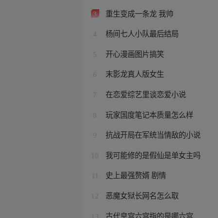
重生变成一条龙 我帅
3
杨间七人小队最后结局
4
开心漫画图片搞笑
5
末影龙真人版女生
6
在恋爱综艺里谈恋爱小说
7
玩家国度笔记本质量怎么样
8
抗战开局在军统当情敌的小说
9
我可能修的是假仙是单女主吗
10
史上最强赘婿 剧情
11
恶魔女狱长网名怎么取
12
古代皇宫六宫指的是哪六宫
13