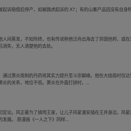
被起诉赔偿后停产，如被路虎起诉的 X7；有的山寨产品因没有自身
他人间蒸发，不知所终，也有传说称他泛舟出海去了异国他邦，或在
后消失，无人清楚他的去处。
，通过萧炎炼制的丹药将其实力提升至斗宗巅峰。他在大结局时仅达
炎的关系，地位不低。萧炎在外面打拼时，...
切定论。风正豪为了搞垮王家，让儿子风星潼安插在王并身边，风星
发展。 原漫画《一人之下》同样...