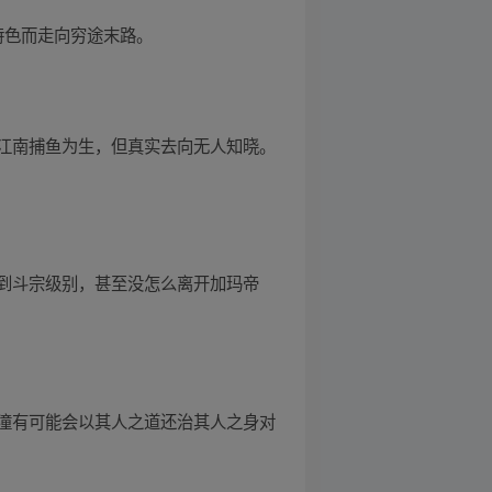
特色而走向穷途末路。
江南捕鱼为生，但真实去向无人知晓。
到斗宗级别，甚至没怎么离开加玛帝
潼有可能会以其人之道还治其人之身对