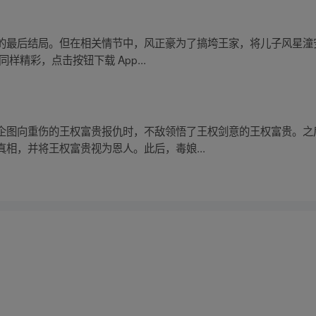
的最后结局。但在相关情节中，风正豪为了搞垮王家，将儿子风星潼
精彩，点击按钮下载 App...
企图向重伤的王权富贵报仇时，不敌领悟了王权剑意的王权富贵。之
相，并将王权富贵视为恩人。此后，毒娘...