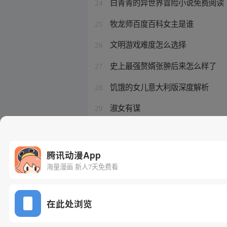
白青青的异世界冒险小说免费阅读
24
牧龙师百度百科女主是谁
25
文明游戏难度怎么选择
26
史上最强赘婿张翀后来怎么样了
27
饥饿的女儿意大利版深度解析
28
淑女有谋
29
霸道爹地甜心妈咪宠翻天
30
腾讯动漫App
海量漫画 新人7天免费看
在此处浏览