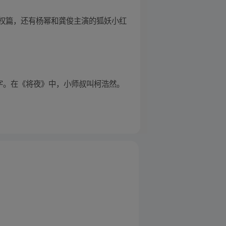
权篇，还有杨幂和龚俊主演的狐妖小红
字。在《将夜》中，小师叔叫柯浩然。