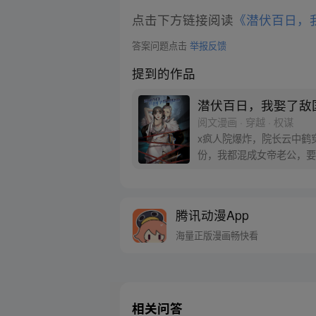
点击下方链接阅读
《潜伏百日，
答案问题点击
举报反馈
提到的作品
潜伏百日，我娶了敌
阅文漫画 · 穿越 · 权谋
x疯人院爆炸，院长云中鹤
份，我都混成女帝老公，要
腾讯动漫App
海量正版漫画畅快看
相关问答