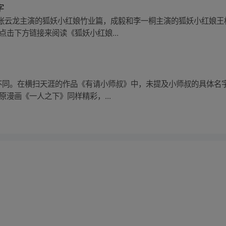
字
张云龙主演的狐妖小红娘竹业篇，成毅和李一桐主演的狐妖小红娘王
点击下方链接来阅读《狐妖小红娘...
物不同。在横扫天涯的作品《有请小师叔》中，未提及小师叔的具体名
原漫画《一人之下》同样精彩，...