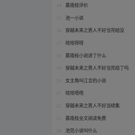
慕南枝评价
14
池一小说
15
穿越未来之男人不好当完结没
16
吱吱呀呀
17
慕南枝小说讲了什么
18
穿越未来之男人不好当完结了吗
19
女主角叫江言的小说
20
吱吱唔唔
21
穿越未来之男人不好当续集
22
慕南枝全文阅读免费
23
池芫小说叫什么
24