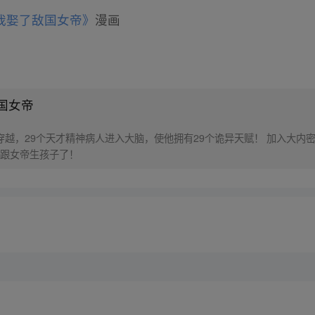
我娶了敌国女帝》
漫画
国女帝
穿越，29个天才精神病人进入大脑，使他拥有29个诡异天赋！ 加入大内
跟女帝生孩子了！