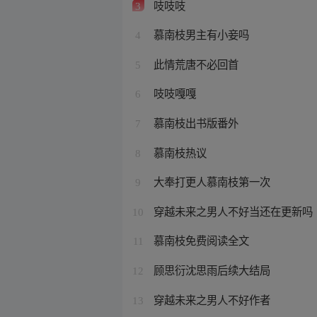
吱吱吱
3
慕南枝男主有小妾吗
4
此情荒唐不必回首
5
吱吱嘎嘎
6
慕南枝出书版番外
7
慕南枝热议
8
大奉打更人慕南枝第一次
9
穿越未来之男人不好当还在更新吗
10
慕南枝免费阅读全文
11
顾思衍沈思雨后续大结局
12
穿越未来之男人不好作者
13