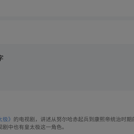
字
太极》
的电视剧，讲述从努尔哈赤起兵到康熙帝统治时期的历
视剧中也有皇太极这一角色。