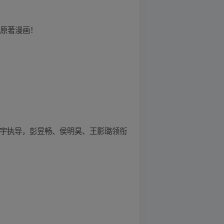
》原著漫画！
宏宇执导，彭昱畅、侯明昊、王影璐领衔