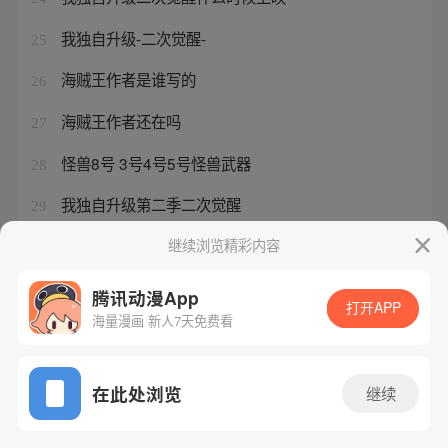
我独自升级-二次觉醒-
25
海贼王作者是谁写的
26
海贼王作者还在吗
27
怪兽8号 3号4号5号怪兽武器
28
我独自升级第二季二次觉醒
29
海贼王作者尾田荣一郎简介
继续浏览精彩内容
30
腾讯动漫App
打开APP
海量漫画 新人7天免费看
腾讯漫画
起点读书
QQ阅读
网站备案/许可证号：粤B2-20090059-5
在此处浏览
继续
Copyright©1998 - 2026 Tencent. All Rights Reserved