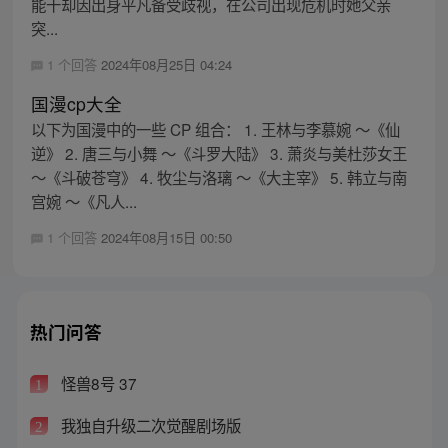
能干却因出身平凡备受歧视，在公司出现危机时她父亲
突...
1 个回答
2024年08月25日 04:24
国漫cp大全
以下为国漫中的一些 CP 组合： 1. 王林与李慕婉 ～《仙
逆》 2. 唐三与小舞 ～《斗罗大陆》 3. 萧炎与美杜莎女王
～《斗破苍穹》 4. 牧尘与洛璃 ～《大主宰》 5. 韩立与南
宫婉 ～《凡人...
1 个回答
2024年08月15日 00:50
热门问答
怪兽8号 37
1
我独自升级二次觉醒剧场版
2