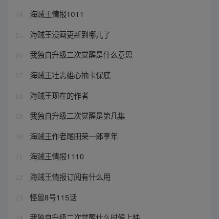
海贼王情报1011
14
海贼王漫画更新到哪儿了
15
我独自升级二次觉醒是什么意思
16
海贼王壮志雄心抽卡保底
17
海贼王现在的作者
18
我独自升级二次觉醒是第几集
19
海贼王作者尾田荣一郎享年
20
海贼王情报1110
21
海贼王情报订阅有什么用
22
怪兽8号115话
23
我独自升级二次觉醒什么时候上映
24