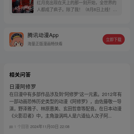
红月亮出现在天上的那一刻开始，全世界的
人都成了疯子。除了我！（8月8日上线！每
周三、六更新）根据黑山老鬼创作小说《从
红月开始》改编漫画
腾讯动漫App
立即下载
海量正版漫画畅快看
相关问答
日漫阿修罗
在日漫中有多部作品涉及到“阿修罗”这一元素。2012年有
一部动画恐怖历史类型的动漫《阿修罗》，由佐藤敬一导
演，野泽雅子、林原惠美、玄田哲章等配音。在日本动漫
《火影忍者》中，主角漩涡鸣人是六道仙人次子阿...
1 个回答
2024年11月03日 22:08