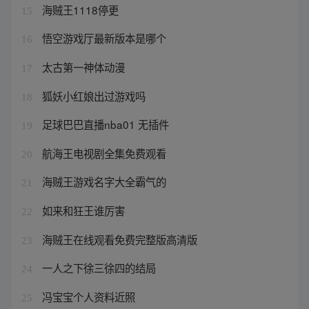
海贼王1118停更
15
悟空游戏厅最新版本是哪个
16
太古第一神体动漫
17
狐妖小红娘出过游戏吗
18
足球巴巴直播nba01 无插件
19
航海王电视剧全集免费观看
20
海贼王游戏名字大全霸气的
21
如来和狂王谁厉害
22
海贼王在线观看免费完整版高清版
23
一人之下徐三徐四的结局
24
冯宝宝个人资料近照
25