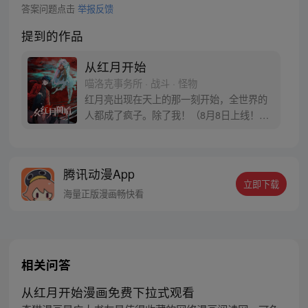
答案问题点击
举报反馈
提到的作品
从红月开始
喵洛克事务所 · 战斗 · 怪物
红月亮出现在天上的那一刻开始，全世界的
人都成了疯子。除了我！（8月8日上线！每
周三、六更新）根据黑山老鬼创作小说《从
红月开始》改编漫画
腾讯动漫App
立即下载
海量正版漫画畅快看
相关问答
从红月开始漫画免费下拉式观看