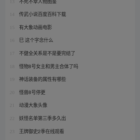
不死不幸人物图鉴
13
传武小说百度百科下载
14
有大象动画电影
15
巳 这个字念什么
16
不健全关系是不是要完结了
17
怪物8号女主和男主合体了吗
18
神话装备的属性有哪些
19
怪兽8号停更
20
动漫大象头像
21
妖怪名单第三季多久出
22
王牌御史2季在线观看
23