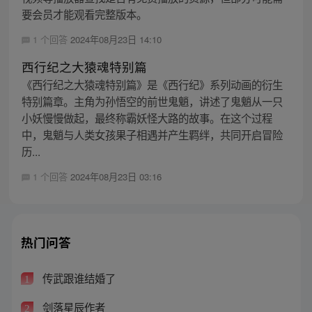
要会员才能观看完整版本。
1 个回答
2024年08月23日 14:10
西行纪之大猿魂特别篇
《西行纪之大猿魂特别篇》是《西行纪》系列动画的衍生
特别篇章。主角为孙悟空的前世鬼魈，讲述了鬼魈从一只
小妖慢慢做起，最终称霸妖怪大路的故事。在这个过程
中，鬼魈与人类女孩果子相遇并产生羁绊，共同开启冒险
历...
1 个回答
2024年08月23日 03:16
热门问答
传武跟谁结婚了
1
剑落星辰作者
2