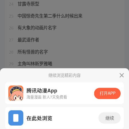
甘露寺原型
24
中国惊奇先生第二季什么时候出来
25
有大象的动画片名字
26
最武道作者
27
所有怪兽的名字
28
主角叫林新罗雅曦
29
陈凡和假少爷陈宇书名
继续浏览精彩内容
30
腾讯动漫App
打开APP
海量漫画 新人7天免费看
腾讯漫画
起点读书
QQ阅读
网站备案/许可证号：粤B2-20090059-5
在此处浏览
继续
Copyright©1998 - 2026 Tencent. All Rights Reserved