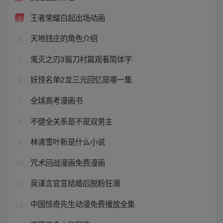
王者荣耀白起出场动画
3
天地钱庄的角色介绍
4
鬼灭之刃3锻刀村篇观看简体字
5
妖怪名单2龙三元回忆是哪一集
6
全球高考漫画书
7
不健全关系是不是双男主
8
林清雪叶新是什么小说
9
咒术回战漫画免费漫画
10
吴谨言官宣结婚后脱粉狂潮
11
中国惊奇先生动漫免费播放全集
12