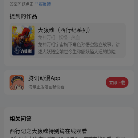
答案问题点击
举报反馈
提到的作品
大猿魂（西行纪系列）
龙神万相 · 妖怪 · 热血
龙神万相宇宙旗下角色孙悟空独立故事，讲
述大妖悟空前世今生称霸妖怪大道的惊险历
程。 妖怪大道有自己的生存之道，某日，一
位猴妖因人类的祈愿从天而降，以鬼魈之名
响彻妖界，却因堕入暗魂无法再守护重要之
腾讯动漫App
人…六十年后，他再次破石而出，背负着守
立即下载
护族人的希望和信念打败了妖怪大道的霸
海量正版漫画畅快看
主，成为猴群之王，但故事仍在继续…
相关问答
西行记之大猿魂特别篇在线观看