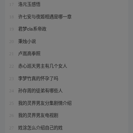
洛元玉感悟
17
许七安与夜姬相遇是哪一章
18
君梦cla系帝政
19
秉烛小说
20
卢嵩高拳照
21
赤心巡天男主有几个女人
22
李梦竹真的怀孕了吗
23
孙存周的徒弟有哪些人
24
我的灵界男友分集剧情介绍
25
我的灵界男友电视剧
26
姓涂怎么介绍自己的姓
27