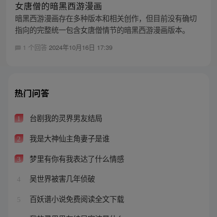
女唐僧的暗黑西游漫画
暗黑西游漫画存在多种版本和相关创作，但目前没有确切
指向的完整统一包含女唐僧情节的暗黑西游漫画版本。
1 个回答
2024年10月16日 17:39
热门问答
台剧我的灵界男友结局
1
我是大神仙主角妻子是谁
2
梦里有你有我表达了什么情感
3
吴世界被害几年侦破
4
百妖谱小说免费阅读全文下载
5