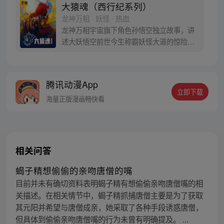
大猿魂（西行纪系列）
龙神万相 · 妖怪 · 热血
龙神万相宇宙旗下角色孙悟空独立故事，讲
述大妖悟空前世今生称霸妖怪大道的惊险历
程。 妖怪大道有自己的生存之道，某日，一
位猴妖因人类的祈愿从天而降，以鬼魈之名
响彻妖界，却因堕入暗魂无法再守护重要之
腾讯动漫App
人…六十年后，他再次破石而出，背负着守
立即下载
护族人的希望和信念打败了妖怪大道的霸
海量正版漫画畅快看
主，成为猴群之王，但故事仍在继续…
相关问答
蝎子精想偷偷的亲吻唐僧的嘴
目前并未有确切资料表明蝎子精有想偷偷亲吻唐僧嘴的相
关描述。在相关情节中，蝎子精抓捕唐僧主要是为了获取
其元阳并希望与唐僧成亲，她采取了各种手段诱惑唐僧，
但具体到偷偷亲吻唐僧嘴的行为未曾有明确提及。 ...