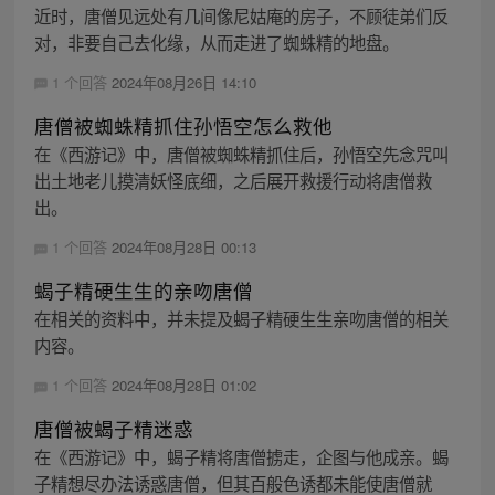
近时，唐僧见远处有几间像尼姑庵的房子，不顾徒弟们反
对，非要自己去化缘，从而走进了蜘蛛精的地盘。
1 个回答
2024年08月26日 14:10
唐僧被蜘蛛精抓住孙悟空怎么救他
在《西游记》中，唐僧被蜘蛛精抓住后，孙悟空先念咒叫
出土地老儿摸清妖怪底细，之后展开救援行动将唐僧救
出。
1 个回答
2024年08月28日 00:13
蝎子精硬生生的亲吻唐僧
在相关的资料中，并未提及蝎子精硬生生亲吻唐僧的相关
内容。
1 个回答
2024年08月28日 01:02
唐僧被蝎子精迷惑
在《西游记》中，蝎子精将唐僧掳走，企图与他成亲。蝎
子精想尽办法诱惑唐僧，但其百般色诱都未能使唐僧就