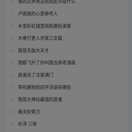
我的灵界男友结局宏沛是什么
6
卢嵩高的心意拳传人
7
乡里彩虹城里雨陈娜扮演者
8
大奉打更人许家三女篇
9
我是无敌大天才
10
我都飞升了你叫我去高考漫画
11
是谁杀了沈家满门
12
带有屠狗的四字词语有哪些
13
我是大神仙最强的是谁
14
屠夫砍骨刀
15
杜淳 三体
16