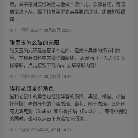
范。蝎子精对唐僧说愿与他做个道伴儿，念佛看经，可唐
僧坚决不从。蝎子精甚至解衣卖弄肌香肤腻，唐僧却紧藏
糙...
1 个回答
2024年08月29日 22:37
张灵玉怎么破的元阳
张灵玉的元阳是被夏禾夺走的。但关于具体的细节和情
境，在现有资料中未做详细阐述。 原漫画《一人之下》同
样精彩，点击按钮下载 App 立享精彩内容！
1 个回答
2024年08月31日 19:49
猫和老鼠全部角色
猫和老鼠中的角色包括猫阵营的汤姆、黑猫、橘猫、小猫
托普斯；老鼠阵营的海盗杰瑞、泰菲、国王杰瑞。此外还
有史派克狗（Spike）和布鲁托猫（Butch）。 等待电视剧
的同时，也可以点击下方链接来阅读...
1 个回答
2024年09月09日 14:21