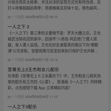
计结合现实太极拳，术法对决的呈现方式也有所改进，且
打斗效果超越前两季；场景精美且京味十足，角色画风...
1 个回答
2024年08月21日 05:10
一人之下 3
《一人之下》第三季的主要情节是：罗天大醮之后，王也
被武当除名回到家中，因身怀“八奇技-风后奇门”遭人觊
觎，家人遭人监视。王也在好友诸葛青的建议下向“哪都
通”公司求助，张楚岚携冯宝宝前来执行保护王也并解...
1 个回答
2024年08月17日 10:14
至尊无上2王杰和女儿配乐
在电影《至尊无上Ⅱ之永霸天下》中，王杰和女儿相关场
景的配乐有王杰的《心爱》。 原漫画《一人之下》同样精
彩，点击按钮下载 App 立享精彩内容！
1 个回答
2024年08月08日 11:15
一人之下3配乐