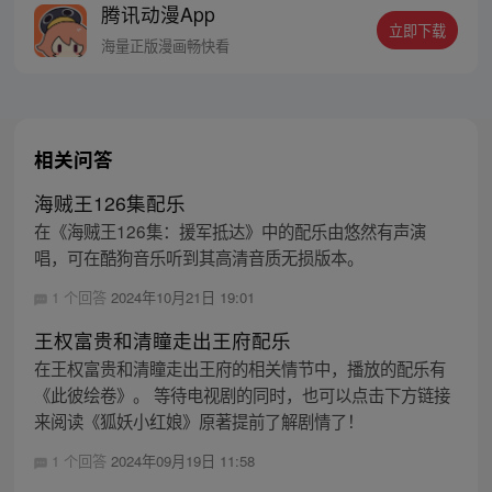
腾讯动漫App
密，张楚岚的生活被彻底颠覆，与冯宝宝一
立即下载
同踏上“异人”之旅。
海量正版漫画畅快看
相关问答
海贼王126集配乐
在《海贼王126集：援军抵达》中的配乐由悠然有声演
唱，可在酷狗音乐听到其高清音质无损版本。
1 个回答
2024年10月21日 19:01
王权富贵和清瞳走出王府配乐
在王权富贵和清瞳走出王府的相关情节中，播放的配乐有
《此彼绘卷》。 等待电视剧的同时，也可以点击下方链接
来阅读《狐妖小红娘》原著提前了解剧情了！
1 个回答
2024年09月19日 11:58