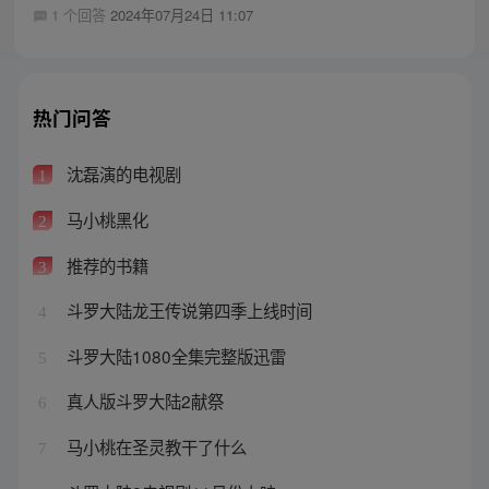
1 个回答
2024年07月24日 11:07
热门问答
沈磊演的电视剧
1
马小桃黑化
2
推荐的书籍
3
斗罗大陆龙王传说第四季上线时间
4
斗罗大陆1080全集完整版迅雷
5
真人版斗罗大陆2献祭
6
马小桃在圣灵教干了什么
7