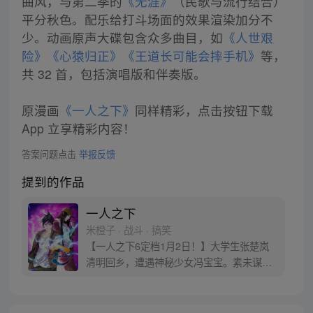
曲风，与第二季的
《无涯》
（民歌与流行结合）
平分秋色。配乐给打斗场面的效果渲染加分不
少。动画原声大碟包含众多曲目，如
《人世艰
险》
《心猿归正》
《王道长可能会摔手机》
等，
共 32 首，包括演唱版和伴奏版。
原漫画
《一人之下》
同样精彩，点击按钮下载
App 立享精彩内容！
答案问题点击
举报反馈
提到的作品
一人之下
米橙子 · 战斗 · 搞笑
【一人之下6定档1月2日！】大学生张楚岚
清明回乡，遭遇神秘少女冯宝宝。素未谋面
的冯宝宝却对张楚岚异常熟悉，并将其带去
自己打工的快递公司。为了帮冯宝宝寻找她
的身世，也为了查清自己与爷爷身上的秘