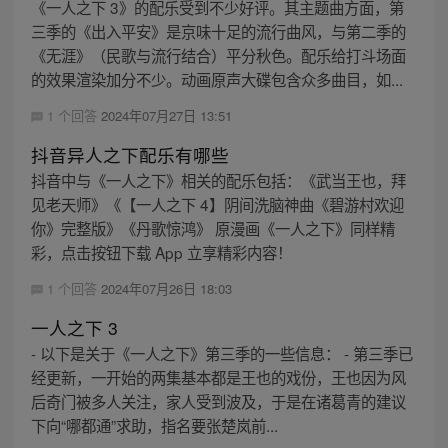
《一人之下 3》的配乐受到不少好评。其主题曲方面，第
三季的《出入平安》是京味十足的流行曲风，与第二季的
《无涯》（民歌与流行结合）平分秋色。配乐给打斗场面
的效果渲染加分不少。动画原声大碟包含众多曲目，如...
1 个回答
2024年07月27日 13:51
抖音异人之下配乐有哪些
抖音中与《一人之下》相关的配乐包括：《武当王也，拜
见老天师》《【一人之下 4】阴间洗脑神曲《碧游村欢迎
你》完整版》《丹歌惊鸿》 原漫画《一人之下》同样精
彩，点击按钮下载 App 立享精彩内容！
1 个回答
2024年07月26日 18:03
一人之下 3
- 以下是关于《一人之下》第三季的一些信息： - 第三季已
经更新，一开始的两集基本都是王也的戏份，王也因为风
后奇门被多人关注，家人受到波及，于是在诸葛青的建议
下向“哪都通”求助，指名要张楚岚前...