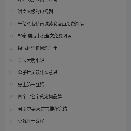
讲皇太极的电视剧
9
千亿总裁傅南城苏瓷漫画免费阅读
10
50部谍战小说全文免费阅读
11
级气运悄悄修炼千年
12
无边大明小说
13
公子世无双什么意思
14
史上第一狂婿
15
四个字名字的宠物品牌
16
君臣夺妻po古言推荐完结
17
火铳长什么样
18