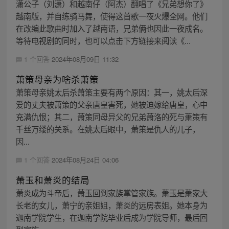
潇公子（刘潇）和越南仔（阿杰）翻唱了《兄弟想你了》
越南版，并自练骑马舞，使得这首歌一夜火爆全网。他们
在改编此歌曲时加入了越南语，兄弟俩也因此一夜成名。
等待电视剧的同时，也可以点击下方链接来阅读《...
1 个回答
2024年08月09日 11:32
萧策母亲为啥杀萧策
萧策母亲姚太后杀萧策主要有两个原因：其一，姚太后深
爱的丈夫被萧策的父亲唐皇害死，她被迫嫁给唐皇，心中
充满仇恨；其二，萧策同母异父的兄弟萧洛的死与萧策有
千丝万缕的关系。在姚太后眼中，萧策是仇人的儿子，
因...
1 个回答
2024年08月24日 04:06
萧玉和萧炎的结局
萧炎成为斗帝后，萧玉回到家族掌管家族。萧玉是萧家大
长老的女儿，萧宁的亲姐姐，萧炎的远房表姐。她本身为
迦南学院学生，在迦南学院毕业后成为学院导师，最后回