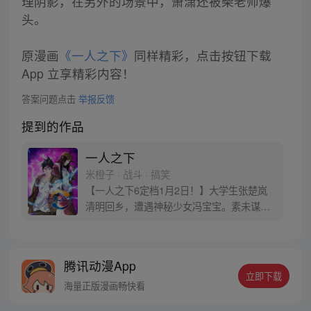
理阴影，在另外的场景中，萧潇还被柴老师爆
头。
原漫画
《一人之下》
同样精彩，点击按钮下载
App 立享精彩内容！
答案问题点击
举报反馈
提到的作品
一人之下
米橙子 · 战斗 · 搞笑
【一人之下6定档1月2日！】大学生张楚岚
清明回乡，遭遇神秘少女冯宝宝。素未谋面
的冯宝宝却对张楚岚异常熟悉，并将其带去
自己打工的快递公司。为了帮冯宝宝寻找她
的身世，也为了查清自己与爷爷身上的秘
腾讯动漫App
密，张楚岚的生活被彻底颠覆，与冯宝宝一
立即下载
同踏上“异人”之旅。
海量正版漫画畅快看