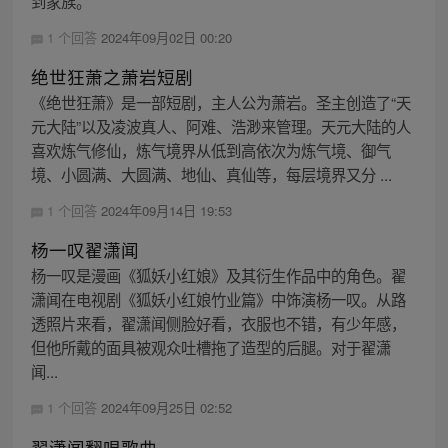
到家族。
1 个回答
2024年09月02日 00:20
绝世狂萧之萧岩短剧
《绝世狂萧》是一部短剧，主人公为萧岩。圣主创造了“天
元大陆”以及凌波真人、阿难、浩渺来管理。天元大陆的人
喜欢炼气修仙，炼气境界从低到高依次为炼气境、御气
境、小圆满、大圆满、地仙、真仙等，每层境界又分 ...
1 个回答
2024年09月14日 19:53
杨一叹翟潇闻
杨一叹是漫画《狐妖小红娘》及其衍生作品中的角色。翟
潇闻在电视剧《狐妖小红娘竹业篇》中饰演杨一叹。从路
透照片来看，翟潇闻侧脸好看，衣服也不错，有少年感，
但他所戴的面具被观众吐槽拖了造型的后腿。对于翟潇
闻...
1 个回答
2024年09月25日 02:52
翟潇闻翻唱歌曲