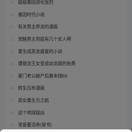
超级基因进化张烈
19
基因时代小说
20
有关男主养龙的漫画
21
宠魅男主到底有几个女人啊
22
重生成恶龙盛宴的小说
23
遭银龙王女变成幼龙姬的免费
24
豪门老公破产后春未绿60
25
转生吕布漫画
26
恶女重生方之航
27
这个地球超凶
28
宠妾要活命(穿书)
29