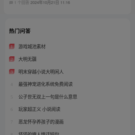
1 个回答
2024年10月21日 11:16
热门问答
游戏城池素材
1
大明无疆
2
明末穿越小说大明闲人
3
最强神宠进化系统免费阅读
4
公子世无双上一句是什么意思
5
玩家超正义 小说阅读
6
恶龙怀孕养孩子的漫画
7
坏坏的撩人情话短句
8