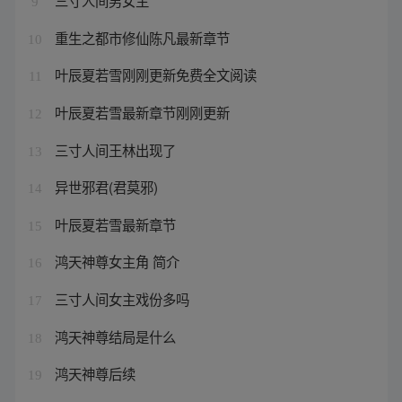
三寸人间男女主
9
重生之都市修仙陈凡最新章节
10
叶辰夏若雪刚刚更新免费全文阅读
11
叶辰夏若雪最新章节刚刚更新
12
三寸人间王林出现了
13
异世邪君(君莫邪)
14
叶辰夏若雪最新章节
15
鸿天神尊女主角 简介
16
三寸人间女主戏份多吗
17
鸿天神尊结局是什么
18
鸿天神尊后续
19