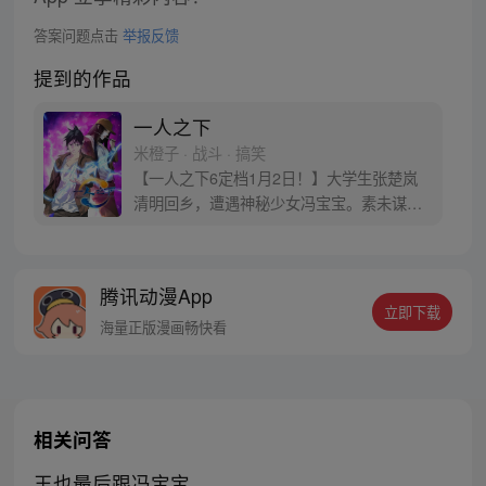
答案问题点击
举报反馈
提到的作品
一人之下
米橙子 · 战斗 · 搞笑
【一人之下6定档1月2日！】大学生张楚岚
清明回乡，遭遇神秘少女冯宝宝。素未谋面
的冯宝宝却对张楚岚异常熟悉，并将其带去
自己打工的快递公司。为了帮冯宝宝寻找她
的身世，也为了查清自己与爷爷身上的秘
腾讯动漫App
密，张楚岚的生活被彻底颠覆，与冯宝宝一
立即下载
同踏上“异人”之旅。
海量正版漫画畅快看
相关问答
王也最后跟冯宝宝