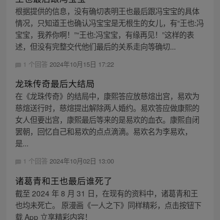
根据提供的信息，没有确切表明王也最后跟冯宝宝的具体
情况，只知道王也确认冯宝宝是无根生的女儿，有“王也:冯
宝宝，我养你啊！”“王也:冯宝宝，有缘再见！”这样的表
述，但没有完整交代他们最后的关系走向等确切...
1 个回答
2024年10月15日 17:22
龙珠传奇最后大结局
在《龙珠传奇》的结局中，康熙答应放慈煊出宫，易欢为
慈煊送行时，慈煊提出解除两人婚约。易欢答应做康熙的
女人但要出宫，康熙最后等来的是易欢的血衣。康熙自闭
罢朝，回忆自己和易欢的点点滴滴。易欢名为李易欢，
是...
1 个回答
2024年10月02日 13:00
诸葛青和王也最后谁死了
截至 2024 年 8 月 31 日，在现有的资料中，诸葛青和王
也均未死亡。 原漫画《一人之下》同样精彩，点击按钮下
载 App 立享精彩内容！