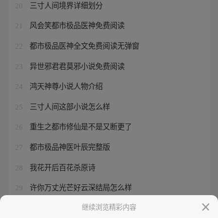
三寸人间境界详细划分
20
风会笑都市极品医神免费阅读
21
都市极品医神全文免费阅读无弹窗
22
异世邪君君莫邪小说免费阅读
23
鸿天神尊小说人物介绍
24
三寸人间这部小说怎么样
25
重生之都市修仙是不是又断更了
26
都市极品神医叶辰完整版
27
我花开后百花杀原诗
28
许你万丈光芒好云深结局怎么样
29
重生之都市修仙陈北玄免费漫画
继续浏览精彩内容
30