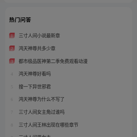
热门问答
三寸人间小说最新章
1
鸿天神尊共多少章
2
都市极品医神第二季免费观看动漫
3
鸿天神尊好看吗
4
搜一下异世邪君
5
鸿天神尊为什么不写了
6
三寸人间女主角过谁吗
7
三寸人间王林出现在哪些章节
8