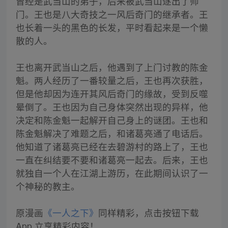
曾经是武当山的弟子，后来被武当山逐出了师
门。王也是八大奇技之一风后奇门的继承者。王
也长着一头的黑色的长发，平时看起来是一个懒
散的人。
王也离开武当山之后，他遇到了上门讨教的陈金
魁。两人经历了一番较量之后，王也再次获胜，
但是他却因为连开其风后奇门的缘故，受到反噬
晕倒了。王也因为自己身体突然出现的异样，他
决定和陈金魁一起解开自己身上的谜团。王也和
陈金魁解决了难题之后，和诸葛亮通了电话后。
他知道了诸葛亮已经在去碧游村的路上了，王也
一直在纠结要不要和诸葛亮一起去。后来，王也
就独自一个人在江湖上游历，在此期间认识了一
个神秘的教主。
原漫画
《一人之下》
同样精彩，点击按钮下载
App 立享精彩内容！