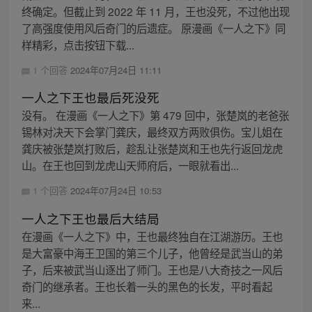
终确定。但截止到 2022 年 11 月，王也没死，不过他出现
了高强度使用风后奇门的后遗症。 原漫画《一人之下》同
样精彩，点击按钮下载...
1 个回答
2024年07月24日 11:11
一人之下王也最后死没死
没有。 在漫画《一人之下》第 479 回中，张楚岚的老爸张
锡林对决天下会掌门龚庆，最终双方两败俱伤。宝儿姐在
龚庆被张楚岚打败后，趁乱让张楚岚和王也先行返回龙虎
山。在王也回到龙虎山天师府后，一眼就看出...
1 个回答
2024年07月24日 10:53
一人之下王也最后大结局
在漫画《一人之下》中，王也最终独自在江湖游历。王也
是大富豪中海王卫国的第三个儿子，他曾经是武当山的弟
子，后来被武当山逐出了师门。王也是八大奇技之一风后
奇门的继承者。王也长着一头的黑色的长发，平时看起
来...