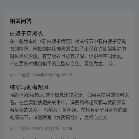
相关问答
白娘子穿黑衣
在一些版本的《新白娘子传奇》相关情节中有白娘子穿黑
衣的情况，例如鞠婧祎饰演的白娘子出现在许仙姐姐梦中
时是黑化形象，有穿黑衣且妆容加深，但眼神空洞木讷。
不过更多时候白娘子的造型以白色、素色为主。 等...
1 个回答
2024年10月29日 05:15
综穿冯蘅梅超风
“综穿冯蘅梅超风”这个概念比较宽泛，如果从提供的资料来
看，在金庸武侠相关故事中，冯蘅和梅超风都与黄药师有
着复杂的关系。 冯蘅为了黄药师，在怀有身孕且身体脆弱
的情况下，试图默写《九阴真经》，最终心力交...
1 个回答
2024年10月12日 12:36