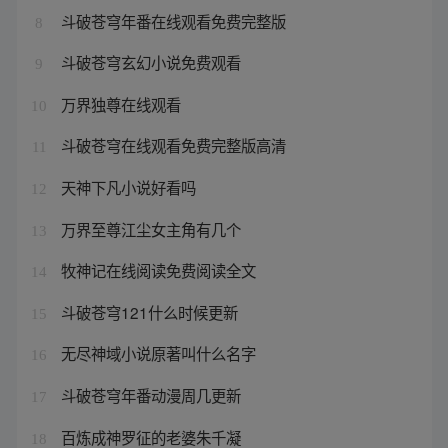
斗破苍穹年番在线观看免费完整版
8
斗破苍穹玄幻小说免费观看
9
万界独尊在线观看
10
斗破苍穹在线观看免费完整版高清
11
天神下凡小说好看吗
12
万界至尊江尘女主角有几个
13
牧神记在线阅读免费阅读全文
14
斗破苍穹121什么时候更新
15
无尽神域小说原著叫什么名字
16
斗破苍穹年番动漫周几更新
17
百炼成神罗征的老婆朱千凝
18