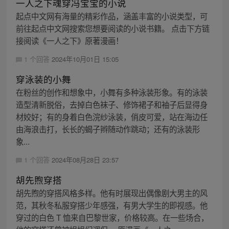
一人之下魂穿冯宝宝的小说
起点中文网有海量的精彩作品，涵盖丰富的小说类型，可
前往起点中文网搜索您想要阅读的小说书籍。 点击下方链
接阅读《一人之下》原著漫画！
1 个回答
2024年10月01日 15:05
穿泳装的小舞
在粉丝的创作和想象中，小舞有多种泳装形象。有的泳装
造型清新脱俗，去掉白色袜子、修饰裙子和袖子后显得身
材姣好；有的身着白色浣纱泳装，俏皮可爱，站在海边任
由海浪击打，长长的蝎子辫随动作跳动；还有的泳装形
象...
1 个回答
2024年08月28日 23:57
胡先煦穿搭
胡先煦的穿搭风格多样。他有时展现出偶像剧大男主的风
范，其秋冬私服穿搭少年感强，有男大学生的即视感。他
穿过的白色 T 恤来自巴黎世家，价格较高。在一些场合，