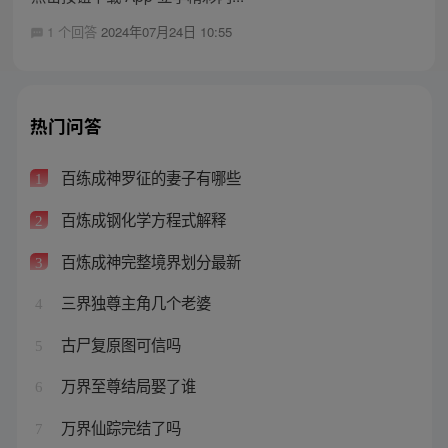
1 个回答
2024年07月24日 10:55
热门问答
百练成神罗征的妻子有哪些
1
百炼成钢化学方程式解释
2
百炼成神完整境界划分最新
3
三界独尊主角几个老婆
4
古尸复原图可信吗
5
万界至尊结局娶了谁
6
万界仙踪完结了吗
7