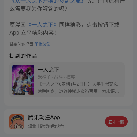
《从一人之下开始的签到之旅》
等。请问还有什
么需要我为你解答的吗？
原漫画
《一人之下》
同样精彩，点击按钮下载
App 立享精彩内容！
答案问题点击
举报反馈
提到的作品
一人之下
米橙子 · 战斗 · 搞笑
【一人之下6定档1月2日！】大学生张楚岚
清明回乡，遭遇神秘少女冯宝宝。素未谋面
的冯宝宝却对张楚岚异常熟悉，并将其带去
自己打工的快递公司。为了帮冯宝宝寻找她
的身世，也为了查清自己与爷爷身上的秘
腾讯动漫App
密，张楚岚的生活被彻底颠覆，与冯宝宝一
立即下载
同踏上“异人”之旅。
海量正版漫画畅快看