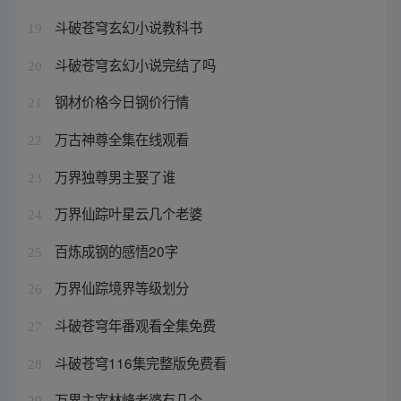
斗破苍穹玄幻小说教科书
19
斗破苍穹玄幻小说完结了吗
20
钢材价格今日钢价行情
21
万古神尊全集在线观看
22
万界独尊男主娶了谁
23
万界仙踪叶星云几个老婆
24
百炼成钢的感悟20字
25
万界仙踪境界等级划分
26
斗破苍穹年番观看全集免费
27
斗破苍穹116集完整版免费看
28
万界主宰林峰老婆有几个
29